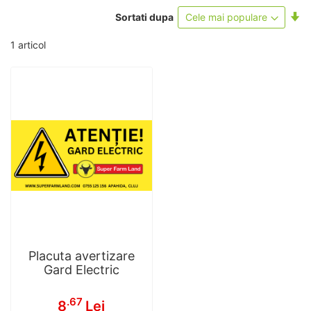
Se
Sortati dupa
as
1
articol
Placuta avertizare
Gard Electric
.67
8
Lei