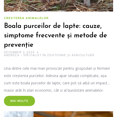
CRESTEREA ANIMALELOR
Boala purceilor de lapte: cauze,
simptome frecvente și metode de
prevenție
DECEMBER 3, 2025
ANDREEA – SPECIALIST ÎN ZOOTEHNIE ȘI AGRICULTURĂ
Una dintre cele mai mari provocări pentru gospodari și fermieri
este creșterea purceilor. Adesea apar situaţii complicate, așa
cum este boala purceilor de lapte, care pot să aibă un impact
major atât în plan economic, cât şi al bunăstării animalelor.
Descoperă în rândurile următoare un material complex pe acest
MAI MULTE
subiect, ce înseamnă boala purceilor de lapte, când sunt ei cei
mai vulnerabili, cât de importantă este alimentația în primele 24