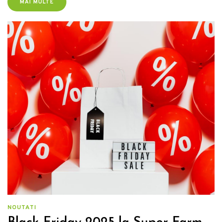
MAI MULTE
următor își propune să aducă mai multe informații pe această
temă, ce presupune tratamentul la purcei după fătare, dar și alte
sfaturi și recomandări utile pentru dezvoltarea lor.
NOUTATI