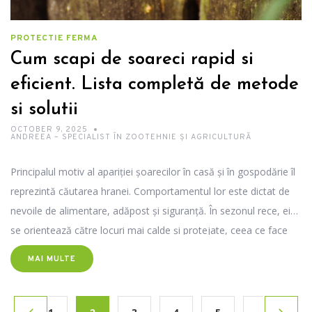
PROTECTIE FERMA
Cum scapi de soareci rapid si
eficient. Lista completă de metode
si solutii
OCTOBER 9, 2025
ANDREEA – SPECIALIST ÎN ZOOTEHNIE ȘI AGRICULTURĂ
Principalul motiv al apariției șoarecilor în casă și în gospodărie îl
reprezintă căutarea hranei. Comportamentul lor este dictat de
nevoile de alimentare, adăpost și siguranță. În sezonul rece, ei
se orientează către locuri mai calde și protejate, ceea ce face
casa, depozitele sau clădirile fermei zone atrăgătoare. Găsești și
MAI MULTE
recomandări de produse de la Super Farm Land, care să te ajute
în acest sens.
Pagina
Pagina
Pagin