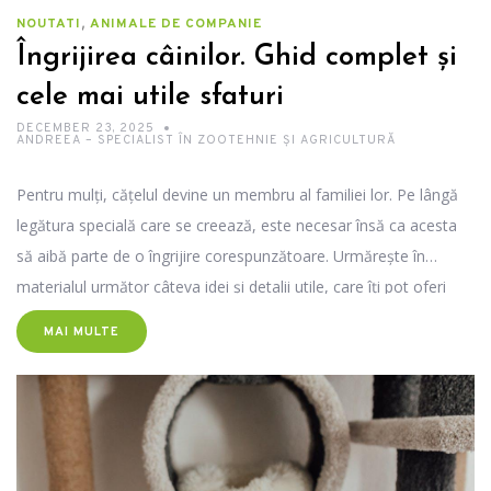
,
NOUTATI
ANIMALE DE COMPANIE
Îngrijirea câinilor. Ghid complet și
cele mai utile sfaturi
DECEMBER 23, 2025
ANDREEA – SPECIALIST ÎN ZOOTEHNIE ȘI AGRICULTURĂ
Pentru mulți, cățelul devine un membru al familiei lor. Pe lângă
legătura specială care se creează, este necesar însă ca acesta
să aibă parte de o îngrijire corespunzătoare. Urmărește în
materialul următor câteva idei și detalii utile, care îți pot oferi
suportul necesar de informații de care ai nevoie.
MAI MULTE