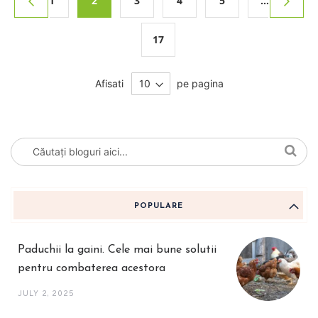
1
2
3
4
5
...
Anterior
Urmato
Pagina
in acest moment cititi pagina
Pagina
Pagina
Pagina
17
Pagina
Afisati
pe pagina
POPULARE
Paduchii la gaini. Cele mai bune solutii
pentru combaterea acestora
JULY 2, 2025