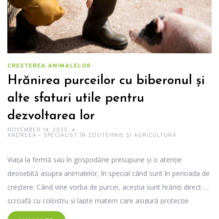
CRESTEREA ANIMALELOR
Hrănirea purceilor cu biberonul și
alte sfaturi utile pentru
dezvoltarea lor
NOVEMBER 14, 2025
ANDREEA – SPECIALIST ÎN ZOOTEHNIE ȘI AGRICULTURĂ
Viața la fermă sau în gospodărie presupune și o atenție
deosebită asupra animalelor, în special când sunt în perioada de
creștere. Când vine vorba de purcei, aceștia sunt hrăniți direct de
scroafă cu colostru şi lapte matern care asigură protecţie
imunitară şi nutrienţi esenţiali în primele ore de viaţă. Articolul