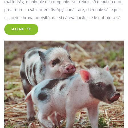
mai îndrăgite animale de companie. Nu trebuie să depui un efort
prea mare ca să le oferi răsfăț și bunăstare, ci trebuie să le pui la
dispoziție hrana potrivită, dar și câteva jucării ce le pot ajuta să
evite plictiseala și să își elibereze energia. Iată mai jos un articol
MAI MULTE
complex despre îngrijirea pisicilor, informații utile pentru felinele
de apartament, dar și sfaturi prețioase pentru cele care sunt
sterilizate. De asemenea, găsești câteva recomandări de
produse esențiale de la Super Farm Land, care te pot ajuta să-i
ofere bună dispoziție pisicii tale.