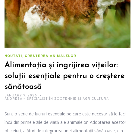
,
NOUTATI
CRESTEREA ANIMALELOR
Alimentația și îngrijirea vițeilor:
soluții esențiale pentru o creștere
sănătoasă
JANUARY 9, 2026
ANDREEA – SPECIALIST ÎN ZOOTEHNIE ȘI AGRICULTURĂ
Sunt o serie de lucruri esențiale pe care este necesar să le faci
încă din primele zile de viață ale animalelor. Adoptarea acestor
obiceiuri, alături de integrarea unei alimentații sănătoase, din