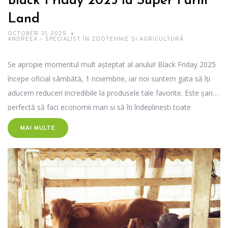
Black Friday 2025 la Super Farm
Land
OCTOBER 31, 2025
ANDREEA – SPECIALIST ÎN ZOOTEHNIE ȘI AGRICULTURĂ
Se apropie momentul mult așteptat al anului! Black Friday 2025
începe oficial sâmbătă, 1 noiembrie, iar noi suntem gata să îți
aducem reduceri incredibile la produsele tale favorite. Este șansa
perfectă să faci economii mari și să îți îndeplinești toate
dorințele înainte de sărbători.
MAI MULTE