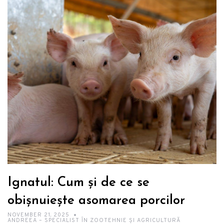
de ore de viață, dar și măsuri de prevenție și de igienă după
înţărcare şi alte sfaturi utile.
Ignatul: Cum și de ce se
obișnuiește asomarea porcilor
NOVEMBER 21, 2025
ANDREEA – SPECIALIST ÎN ZOOTEHNIE ȘI AGRICULTURĂ