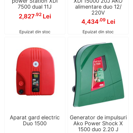
power Station XDi
XDi 15000 20J AKO
7500 dual 11J
alimentare duo 12/
220V
.92
2,827
Lei
.09
4,434
Lei
Epuizat din stoc
Epuizat din stoc
Aparat gard electric
Generator de impulsuri
Duo 1500
Ako Power Shock X
1500 duo 2.20 J