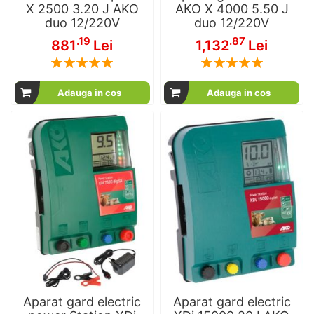
X 2500 3.20 J AKO
AKO X 4000 5.50 J
duo 12/220V
duo 12/220V
.19
.87
881
Lei
1,132
Lei
Rating:
Rating:
100
100
100
100
% of
% of
Adauga in cos
Adauga in cos
Aparat gard electric
Aparat gard electric