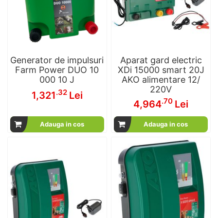
Generator de impulsuri
Aparat gard electric
Farm Power DUO 10
XDi 15000 smart 20J
000 10 J
AKO alimentare 12/
220V
.32
1,321
Lei
.70
4,964
Lei
Adauga in cos
Adauga in cos