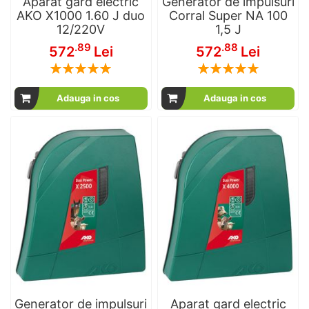
Aparat gard electric
Generator de impulsuri
AKO X1000 1.60 J duo
Corral Super NA 100
12/220V
1,5 J
.89
.88
572
Lei
572
Lei
Rating:
Rating:
100
100
100
100
% of
% of
Adauga in cos
Adauga in cos
Generator de impulsuri
Aparat gard electric