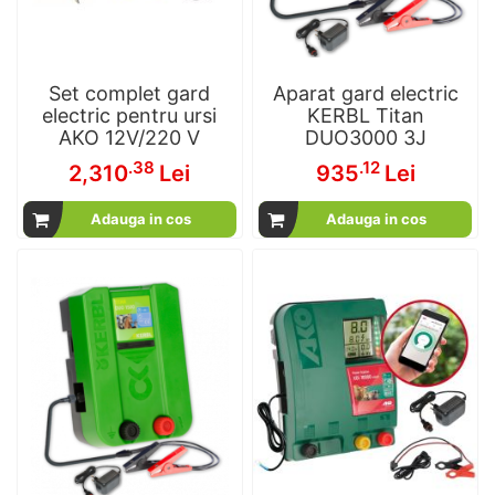
Set complet gard
Aparat gard electric
electric pentru ursi
KERBL Titan
AKO 12V/220 V
DUO3000 3J
.38
.12
2,310
Lei
935
Lei
Adauga in cos
Adauga in cos