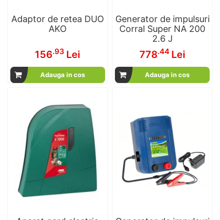
Adaptor de retea DUO
Generator de impulsuri
AKO
Corral Super NA 200
2.6 J
.93
.44
156
Lei
778
Lei
Adauga in cos
Adauga in cos