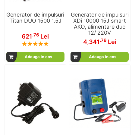
Generator de impulsuri
Generator de impulsuri
Titan DUO 1500 1.5J
XDi 10000 15J smart
AKO, alimentare duo
12/ 220V
.76
621
Lei
.79
4,341
Lei
Rating:
100
100
% of
Adauga in cos
Adauga in cos