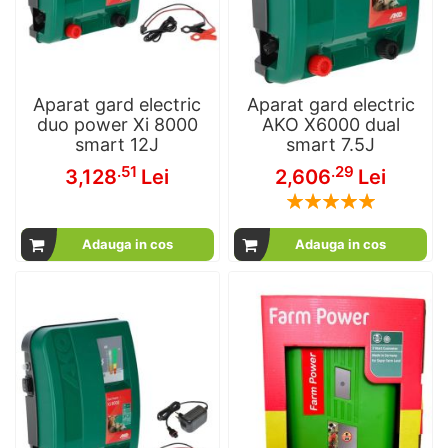
Aparat gard electric
Aparat gard electric
duo power Xi 8000
AKO X6000 dual
smart 12J
smart 7.5J
.51
.29
3,128
Lei
2,606
Lei
Rating:
100
100
% of
Adauga in cos
Adauga in cos