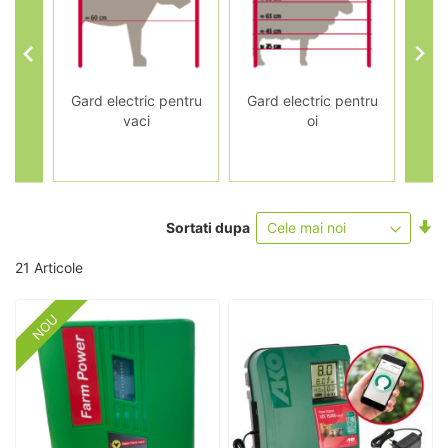
ctric
Gard electric pentru
Gard electric pentru
Gar
vaci
oi
Se
Sortati dupa
as
21
Articole
NOU