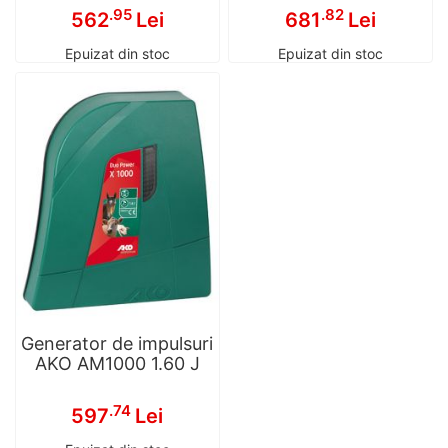
.95
.82
562
Lei
681
Lei
Epuizat din stoc
Epuizat din stoc
Generator de impulsuri
AKO AM1000 1.60 J
.74
597
Lei