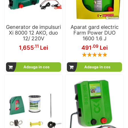
Generator de impulsuri
Aparat gard electric
Xi 8000 12 AKO, duo
Farm Power DUO
12/ 220V
1600 1.6 J
.11
.09
1,655
Lei
491
Lei
Rating:
100
100
% of
Adauga in cos
Adauga in cos