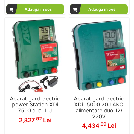
Adauga in cos
Adauga in cos
Aparat gard electric
Aparat gard electric
power Station XDi
XDi 15000 20J AKO
7500 dual 11J
alimentare duo 12/
220V
.92
2,827
Lei
.09
4,434
Lei