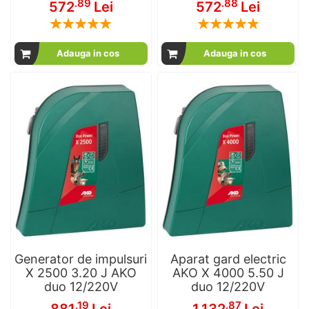
.89
.88
572
Lei
572
Lei
Rating:
Rating:
100
100
100
100
% of
% of
Adauga in cos
Adauga in cos
Generator de impulsuri
Aparat gard electric
X 2500 3.20 J AKO
AKO X 4000 5.50 J
duo 12/220V
duo 12/220V
.19
.87