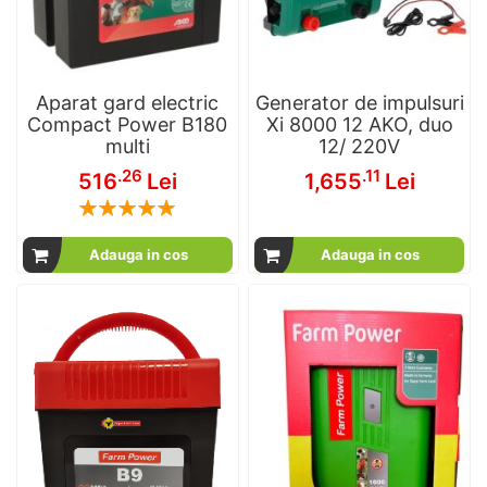
Aparat gard electric
Generator de impulsuri
Compact Power B180
Xi 8000 12 AKO, duo
multi
12/ 220V
.26
.11
516
Lei
1,655
Lei
Rating:
100
100
% of
Adauga in cos
Adauga in cos