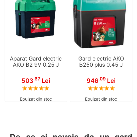
Aparat Gard electric
Gard electric AKO
AKO B2 9V 0.25 J
B250 plus 0.45 J
.67
.09
503
Lei
946
Lei
Rating:
Rating:
100
100
100
100
% of
% of
Epuizat din stoc
Epuizat din stoc
De ce ai nevoie de un gard