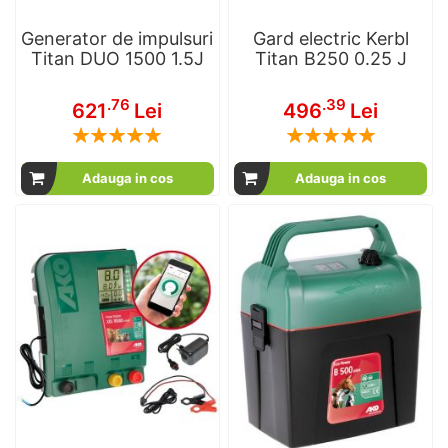
Generator de impulsuri
Gard electric Kerbl
Titan DUO 1500 1.5J
Titan B250 0.25 J
.76
.39
621
Lei
496
Lei
Rating:
Rating:
100
100
100
100
% of
% of
Adauga in cos
Adauga in cos