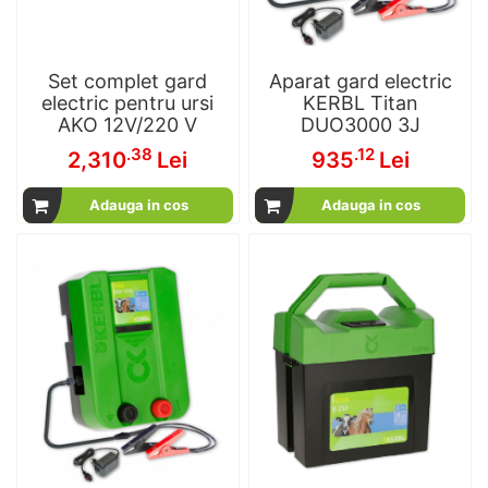
Set complet gard
Aparat gard electric
electric pentru ursi
KERBL Titan
AKO 12V/220 V
DUO3000 3J
.38
.12
2,310
Lei
935
Lei
Adauga in cos
Adauga in cos