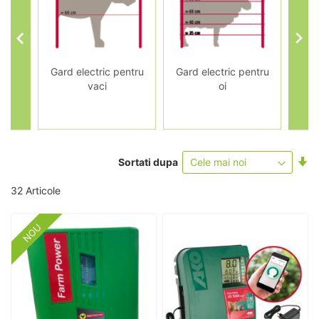
ctric
Gard electric pentru
Gard electric pentru
Gar
vaci
oi
Se
Sortati dupa
as
32
Articole
NOU