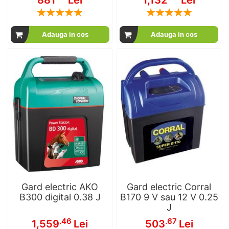
881
Lei
1,132
Lei
Rating:
Rating:
100
100
100
100
% of
% of
Adauga in cos
Adauga in cos
Gard electric AKO
Gard electric Corral
B300 digital 0.38 J
B170 9 V sau 12 V 0.25
J
.46
.67
1,559
Lei
503
Lei