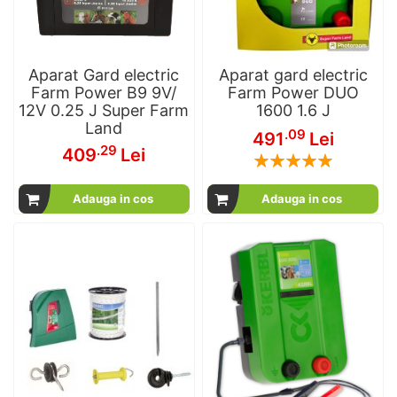
Aparat Gard electric
Aparat gard electric
Farm Power B9 9V/
Farm Power DUO
12V 0.25 J Super Farm
1600 1.6 J
Land
.09
491
Lei
.29
409
Lei
Rating:
100
100
% of
Adauga in cos
Adauga in cos