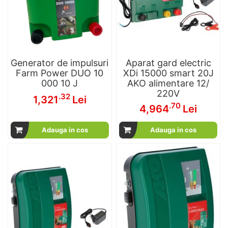
Generator de impulsuri
Aparat gard electric
Farm Power DUO 10
XDi 15000 smart 20J
000 10 J
AKO alimentare 12/
220V
.32
1,321
Lei
.70
4,964
Lei
Adauga in cos
Adauga in cos