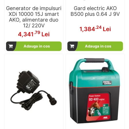
Generator de impulsuri
Gard electric AKO
XDi 10000 15J smart
B500 plus 0.64 J 9V
AKO, alimentare duo
12/ 220V
.24
1,384
Lei
.79
4,341
Lei
Adauga in cos
Adauga in cos