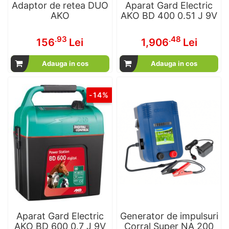
Adaptor de retea DUO
Aparat Gard Electric
AKO
AKO BD 400 0.51 J 9V
.93
.48
156
Lei
1,906
Lei
Adauga in cos
Adauga in cos
-14%
Aparat Gard Electric
Generator de impulsuri
AKO BD 600 0.7 J 9V
Corral Super NA 200