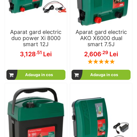
Aparat gard electric
Aparat gard electric
duo power Xi 8000
AKO X6000 dual
smart 12J
smart 7.5J
.51
.29
3,128
Lei
2,606
Lei
Rating:
100
100
% of
Adauga in cos
Adauga in cos