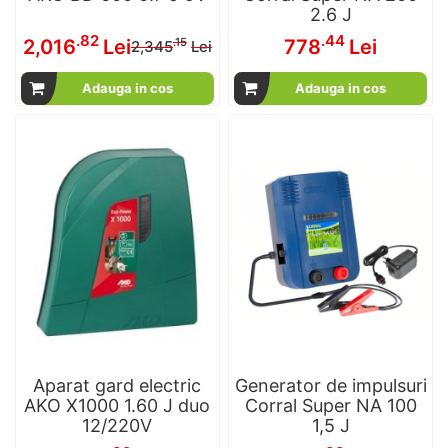
2.6 J
Pret
.82
.44
2,016
Lei
778
Lei
.15
2,345
Lei
special
Adauga in cos
Adauga in cos
Aparat gard electric
Generator de impulsuri
AKO X1000 1.60 J duo
Corral Super NA 100
12/220V
1,5 J